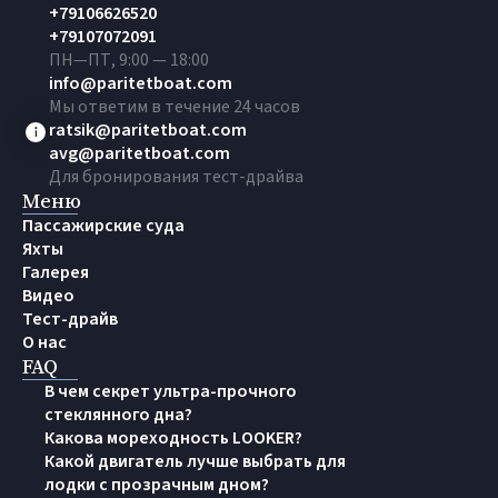
+79106626520
+79107072091
ПН—ПТ, 9:00 — 18:00
info@paritetboat.com
Мы ответим в течение 24 часов
ratsik@paritetboat.com
avg@paritetboat.com
Для бронирования тест-драйва
Меню
Пассажирские суда
Яхты
Галерея
Видео
Тест-драйв
О нас
FAQ
В чем секрет ультра-прочного
стеклянного дна?
Какова мореходность LOOKER?
Какой двигатель лучше выбрать для
лодки с прозрачным дном?