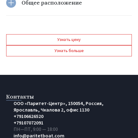
Общее расположение
Узнать цену
Узнать больше
Контакты
OOO «Паритет-Центр», 150054, Россия,
Ярославль, Чкалова 2, офис 1130
+79106626520
+79107072091
ПН—ПТ, 9:00 — 18:00
info@paritetboat.com