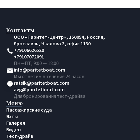
Контакты
OOO «Паритет-Центр», 150054, Россия,
Ярославль, Чкалова 2, офис 1130
+79106626520
+79107072091
ПН—ПТ, 9:00 — 18:00
info@paritetboat.com
Мы ответим в течение 24 часов
ratsik@paritetboat.com
avg@paritetboat.com
Для бронирования тест-драйва
Меню
Пассажирские суда
Яхты
Галерея
Видео
Тест-драйв