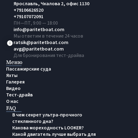
Ярославль, Чкалова 2, офис 1130
+79106626520
+79107072091
ПН—ПТ, 9:00 — 18:00
info@paritetboat.com
Мы ответим в течение 24 часов
ratsik@paritetboat.com
avg@paritetboat.com
Для бронирования тест-драйва
Меню
Пассажирские суда
Яхты
Галерея
Видео
Тест-драйв
О нас
FAQ
В чем секрет ультра-прочного
стеклянного дна?
Какова мореходность LOOKER?
Какой двигатель лучше выбрать для